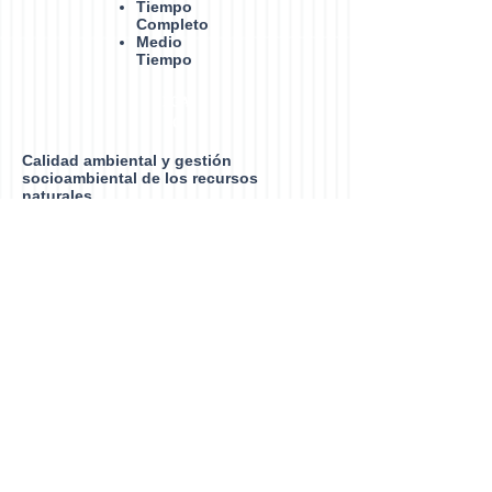
Tiempo
Completo
Medio
Tiempo
LGA
C
Calidad ambiental y gestión
socioambiental de los recursos
naturales
Vinculación
Convenios
Proyectos
Procesos
Administrativos
Convocatoria
Resultados proceso 2023
Procedimiento de admisión
Requisitos de Ingreso
Requisitos de Egreso