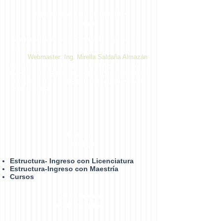
Repositorio Institucional de
la UAGro
Centro de Ciencias de Desarrollo Regional ©
2014
Webmaster: Ing. Mirella Saldaña Almazán
Dirección: Privada de Laurel No. 13 Col. El
Roble. C.P. 39640, Acapulco, Gro., México.
Teléfono:
747 471 9310
Extensiones 4432,
4433 y 4482
Plan de
Estudios
Estructura- Ingreso con Licenciatura
Estructura-Ingreso con Maestría
Cursos
Estudiantes
Matrículados