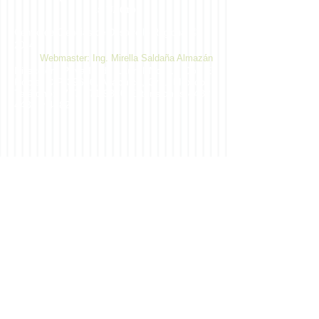
la UAGro
Centro de Ciencias de Desarrollo Regional ©
2014
Webmaster: Ing. Mirella Saldaña Almazán
Dirección: Privada de Laurel No. 13 Col. El
Roble. C.P. 39640, Acapulco, Gro., México.
Teléfono:
747 471 9310
Extensiones 4432,
4433 y 4482
Plan de
Estudios
Estructura- Ingreso con Licenciatura
Estructura-Ingreso con Maestría
Cursos
Estudiantes
Matrículados
Tiempo
Completo