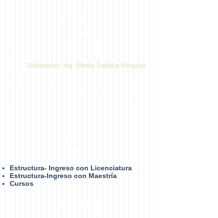
Repositorio Institucional de
la UAGro
Centro de Ciencias de Desarrollo Regional ©
2014
Webmaster: Ing. Mirella Saldaña Almazán
Dirección: Privada de Laurel No. 13 Col. El
Roble. C.P. 39640, Acapulco, Gro., México.
Teléfono:
747 471 9310
Extensiones 4432,
4433 y 4482
Plan de
Estudios
Estructura- Ingreso con Licenciatura
Estructura-Ingreso con Maestría
Cursos
Estudiantes
Matrículados