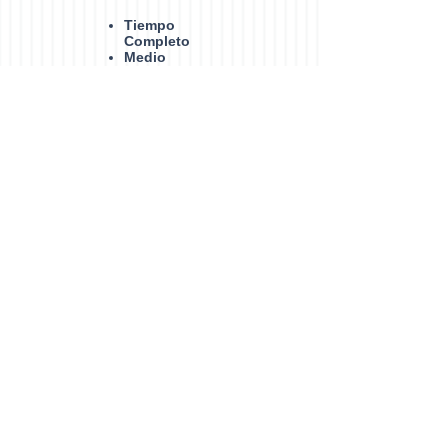
Tiempo
Completo
Medio
Tiempo
LGA
C
Calidad ambiental y gestión
socioambiental de los recursos
naturales
Vinculación
Convenios
Proyectos
Procesos
Administrativos
Convocatoria
Resultados proceso 2023
Procedimiento de admisión
Requisitos de Ingreso