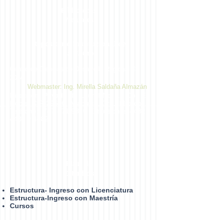
Bibliotecas
Virtuales
Repositorio Institucional de
la UAGro
Centro de Ciencias de Desarrollo Regional ©
2014
Webmaster: Ing. Mirella Saldaña Almazán
Dirección: Privada de Laurel No. 13 Col. El
Roble. C.P. 39640, Acapulco, Gro., México.
Teléfono:
747 471 9310
Extensiones 4432,
4433 y 4482
Plan de
Estudios
Estructura- Ingreso con Licenciatura
Estructura-Ingreso con Maestría
Cursos