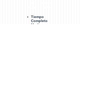
Estudiantes
Matrículados
Tiempo
Completo
Medio
Tiempo
LGA
C
Calidad ambiental y gestión
socioambiental de los recursos
naturales
Vinculación
Convenios
Proyectos
Procesos
Administrativos
Convocatoria
Resultados proceso 2023