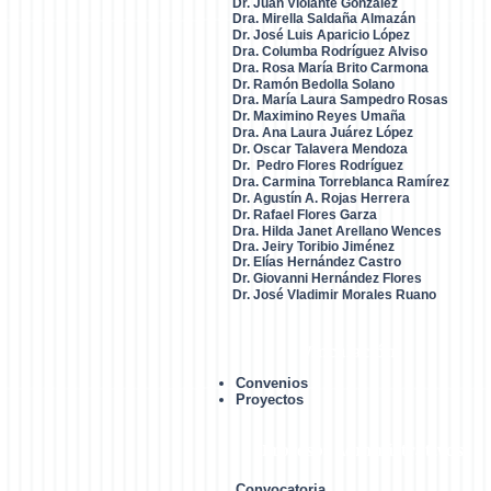
Dr. Juan Violante González
Dra. Mirella Saldaña Almazán
Dr. José Luis Aparicio López
Dra. Columba Rodríguez Alviso
Dra. Rosa María Brito Carmona
Dr. Ramón Bedolla Solano
Dra. María Laura Sampedro Rosas
Dr. Maximino Reyes Umaña
Dra. Ana Laura Juárez López
Dr. Oscar Talavera Mendoza
Dr. Pedro Flores Rodrígue
z
Dra. Carmina Torreblanca Ramírez
Dr. Agustín A. Rojas Herrera
Dr. Rafael Flores Garza
Dra. Hilda Janet Arellano Wences
Dra. Jeiry Toribio Jiménez
Dr. Elías Hernández Castro
Dr. Giovanni Hernández Flores
Dr. José Vladimir Morales Ruano
Vinculación
Convenios
Proyectos
Procesos Administrativos
Convocatoria