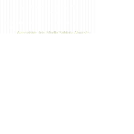
Repositorio Institucional de
la UAGro
Centro de Ciencias de Desarrollo Regional ©
2014
Webmaster: Ing. Mirella Saldaña Almazán
Dirección: Privada de Laurel No. 13 Col. El
Roble. C.P. 39640, Acapulco, Gro., México.
Teléfono:
747 471 9310
Extensiones 4432,
4433 y 4482
Plan de
Estudios
Estructura- Ingreso con Licenciatura
Estructura-Ingreso con Maestría
Cursos
Estudiantes
Matrículados