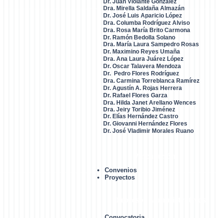
Dr. Juan Violante González
Dra. Mirella Saldaña Almazán
Dr. José Luis Aparicio López
Dra. Columba Rodríguez Alviso
Dra. Rosa María Brito Carmona
Dr. Ramón Bedolla Solano
Dra. María Laura Sampedro Rosas
Dr. Maximino Reyes Umaña
Dra. Ana Laura Juárez López
Dr. Oscar Talavera Mendoza
Dr. Pedro Flores Rodrígue
z
Dra. Carmina Torreblanca Ramírez
Dr. Agustín A. Rojas Herrera
Dr. Rafael Flores Garza
Dra. Hilda Janet Arellano Wences
Dra. Jeiry Toribio Jiménez
Dr. Elías Hernández Castro
Dr. Giovanni Hernández Flores
Dr. José Vladimir Morales Ruano
Vinculación
Convenios
Proyectos
Procesos Administrativos
Convocatoria