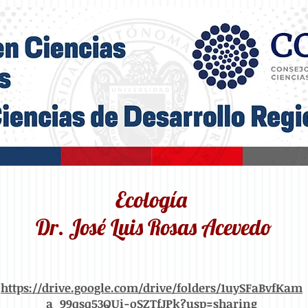
Ecología
Dr. José Luis Rosas Acevedo
https://drive.google.com/drive/folders/1uySFaBvfKam
a_99qsq53QUi-oSZTfJPk?usp=sharing