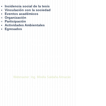
Incidencia social de la tesis
Vinculación con la sociedad
Eventos académicos
Organización​
Participación
Actividades Ambientales
Egresados
Bibliotecas
Virtuales
Repositorio Institucional de
la UAGro
Centro de Ciencias de Desarrollo Regional ©
2014
Webmaster: Ing. Mirella Saldaña Almazán
Dirección: Privada de Laurel No. 13 Col. El
Roble. C.P. 39640, Acapulco, Gro., México.
Teléfono:
747 471 9310
Extensiones 4432,
4433 y 4482