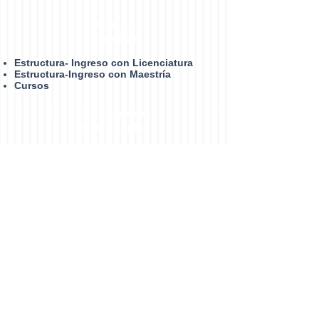
Plan de
Estudios
Estructura- Ingreso con Licenciatura
Estructura-Ingreso con Maestría
Cursos
Estudiantes
Matrículados
Tiempo
Completo
Medio
Tiempo
LGA
C
Calidad ambiental y gestión
socioambiental de los recursos
naturales
Vinculación