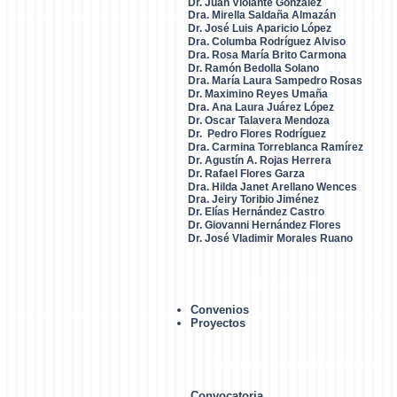
Dr. Juan Violante González
Dra. Mirella Saldaña Almazán
Dr. José Luis Aparicio López
Dra. Columba Rodríguez Alviso
Dra. Rosa María Brito Carmona
Dr. Ramón Bedolla Solano
Dra. María Laura Sampedro Rosas
Dr. Maximino Reyes Umaña
Dra. Ana Laura Juárez López
Dr. Oscar Talavera Mendoza
Dr. Pedro Flores Rodrígue
z
Dra. Carmina Torreblanca Ramírez
Dr. Agustín A. Rojas Herrera
Dr. Rafael Flores Garza
Dra. Hilda Janet Arellano Wences
Dra. Jeiry Toribio Jiménez
Dr. Elías Hernández Castro
Dr. Giovanni Hernández Flores
Dr. José Vladimir Morales Ruano
Vinculación
Convenios
Proyectos
Procesos Administrativos
Convocatoria