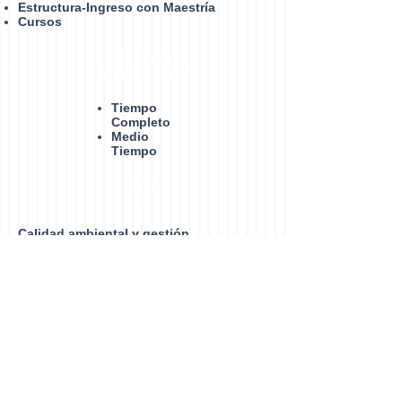
Estructura-Ingreso con Maestría
Cursos
Estudiantes
Matrículados
Tiempo
Completo
Medio
Tiempo
LGA
C
Calidad ambiental y gestión
socioambiental de los recursos
naturales
Vinculación
Convenios
Proyectos
Procesos
Administrativos