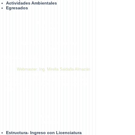
Actividades Ambientales
Egresados
Bibliotecas
Virtuales
Repositorio Institucional de
la UAGro
Centro de Ciencias de Desarrollo Regional ©
2014
Webmaster: Ing. Mirella Saldaña Almazán
Dirección: Privada de Laurel No. 13 Col. El
Roble. C.P. 39640, Acapulco, Gro., México.
Teléfono:
747 471 9310
Extensiones 4432,
4433 y 4482
Plan de
Estudios
Estructura- Ingreso con Licenciatura