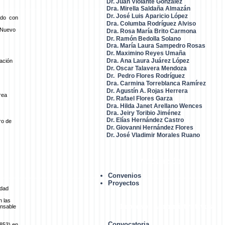
Dr. Juan Violante González
Dra. Mirella Saldaña Almazán
Dr. José Luis Aparicio López
ado con
Dra. Columba Rodríguez Alviso
e Nuevo
Dra. Rosa María Brito Carmona
Dr. Ramón Bedolla Solano
Dra. María Laura Sampedro Rosas
Dr. Maximino Reyes Umaña
Dra. Ana Laura Juárez López
ación
Dr. Oscar Talavera Mendoza
Dr. Pedro Flores Rodrígue
z
Dra. Carmina Torreblanca Ramírez
Dr. Agustín A. Rojas Herrera
rea
Dr. Rafael Flores Garza
Dra. Hilda Janet Arellano Wences
Dra. Jeiry Toribio Jiménez
Dr. Elías Hernández Castro
ro de
Dr. Giovanni Hernández Flores
Dr. José Vladimir Morales Ruano
Vinculación
Convenios
Proyectos
idad
n las
Procesos Administrativos
onsable
Convocatoria
1853) en