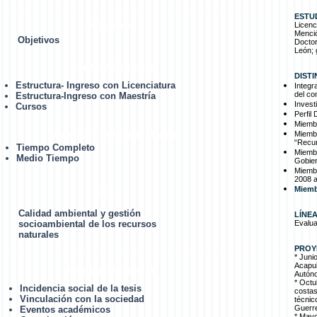
ESTU
Objetivos
Licen
Menció
Objetivos
Doctor
León;
Plan de Estudios
DISTI
Estructura- Ingreso con Licenciatura
Integr
del co
Estructura-Ingreso con Maestría
Invest
Cursos
Perfi
Miembr
Estudiantes Matrículados
Miembr
“Recur
Tiempo Completo
Miembr
Medio Tiempo
Gobier
Miembr
2008 a
Miemb
LGAC
Calidad ambiental y gestión
LÍNEA
socioambiental de los recursos
Evalua
naturales
PROYE
* Juni
Acapul
Retribución social
Autón
* Octu
Incidencia social de la tesis
costas
Vinculación con la sociedad
técnic
Guerre
Eventos académicos
* Mayo