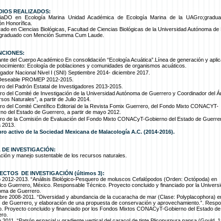
DIOS REALIZADOS:
ciaDO en Ecología Marina Unidad Académica de Ecología Marina de la UAGro;gradu
n Honorífica.
ado en Ciencias Biológicas, Facultad de Ciencias Biológicas de la Universidad Autónoma d
 graduado con Mención Summa Cum Laude.
NCIONES:
ante del Cuerpo Académico En consolidación “Ecología Acuática”.Línea de generación y aplic
nocimiento: Ecología de poblaciones y comunidades de organismos acuáticos.
igador Nacional Nivel I (SNI) Septiembre 2014- diciembre 2017.
l Deseable PROMEP 2012-2015.
o del Padrón Estatal de Investigadores 2013-2015.
o del Comité de Investigación de la Universidad Autónoma de Guerrero y Coordinador del Á
sos Naturales”, a partir de Julio 2014.
o del Comité Científico Editorial de la Revista Fomix Guerrero, del Fondo Mixto CONACYT-
no del Estado de Guerrero, a partir de mayo 2012.
o de la Comisión de Evaluación del Fondo Mixto CONACyT-Gobierno del Estado de Guerre
 2013.
ro activo de la Sociedad Mexicana de Malacología A.C. (2014-2016).
 DE INVESTIGACIÓN:
ción y manejo sustentable de los recursos naturales.
CTOS DE INVESTIGACIÓN (últimos 3):
o 2012-2013. “Análisis Biológico-Pesquero de moluscos Cefalópodos (Orden: Octópoda) en
co Guerrero, México. Responsable Técnico. Proyecto concluido y financiado por la Univers
oma de Guerrero.
bre 2008-2011. “Diversidad y abundancia de la cucaracha de mar (Clase: Polyplacophora) e
 de Guerrero, y elaboración de una propuesta de conservación y aprovechamiento.”. Resp
o. Proyecto concluido y financiado por los Fondos Mixtos CONACyT-Gobierno del Estado de
ro.
 2011. “Patrón espacial y gradiente vertical del caracol de tinte Plicopurpura pansa (Gould, 