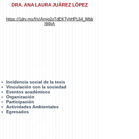
DRA. ANA LAURA JUÁREZ LÓPEZ
https://1drv.ms/f/s!Amjg2oTdEKTyhHPL64_Wbb
I94IjA
Retribución social
Incidencia social de la tesis
Vinculación con la sociedad
Eventos académicos
Organización​
Participación
Actividades Ambientales
Egresados
Bibliotecas
Virtuales