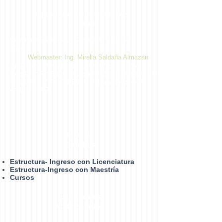
Repositorio Institucional de
la UAGro
Centro de Ciencias de Desarrollo Regional ©
2014
Webmaster: Ing. Mirella Saldaña Almazán
Dirección: Privada de Laurel No. 13 Col. El
Roble. C.P. 39640, Acapulco, Gro., México.
Teléfono:
747 471 9310
Extensiones 4432,
4433 y 4482
Plan de
Estudios
Estructura- Ingreso con Licenciatura
Estructura-Ingreso con Maestría
Cursos
Estudiantes
Matrículados