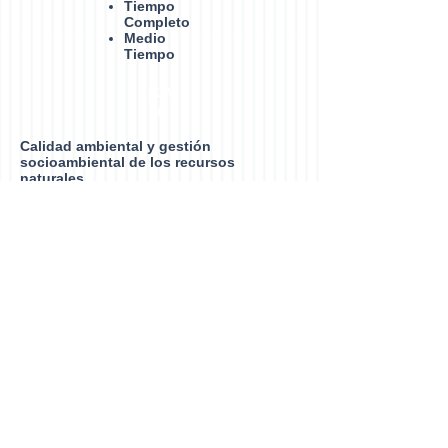
Tiempo
Completo
Medio
Tiempo
LGA
C
Calidad ambiental y gestión
socioambiental de los recursos
naturales
Vinculación
Convenios
Proyectos
Procesos
Administrativos
Convocatoria
Resultados proceso 2023
Procedimiento de admisión
Requisitos de Ingreso
Requisitos de Egreso