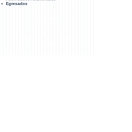
Egresados
Bibliotecas
Virtuales
Repositorio Institucional de
la UAGro
Centro de Ciencias de Desarrollo Regional ©
2014
Webmaster: Ing. Mirella Saldaña Almazán
Dirección: Privada de Laurel No. 13 Col. El
Roble. C.P. 39640, Acapulco, Gro., México.
Teléfono:
747 471 9310
Extensiones 4432,
4433 y 4482
Plan de
Estudios
Estructura- Ingreso con Licenciatura
Estructura-Ingreso con Maestría