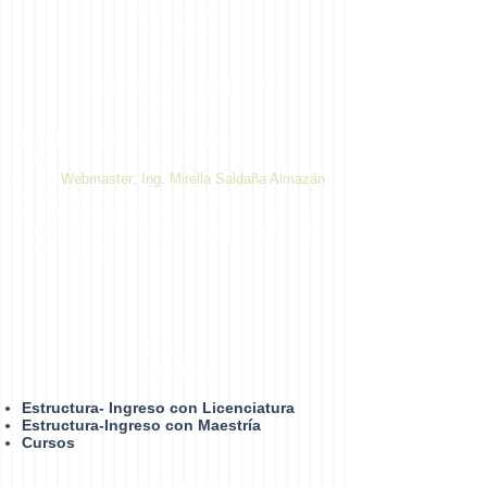
Bibliotecas
Virtuales
Repositorio Institucional de
la UAGro
Centro de Ciencias de Desarrollo Regional ©
2014
Webmaster: Ing. Mirella Saldaña Almazán
Dirección: Privada de Laurel No. 13 Col. El
Roble. C.P. 39640, Acapulco, Gro., México.
Teléfono:
747 471 9310
Extensiones 4432,
4433 y 4482
Plan de
Estudios
Estructura- Ingreso con Licenciatura
Estructura-Ingreso con Maestría
Cursos
Estudiantes