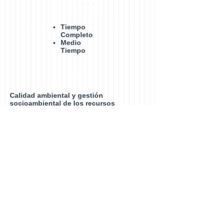
Matrículados
Tiempo
Completo
Medio
Tiempo
LGA
C
Calidad ambiental y gestión
socioambiental de los recursos
naturales
Vinculación
Convenios
Proyectos
Procesos
Administrativos
Convocatoria
Resultados proceso 2023