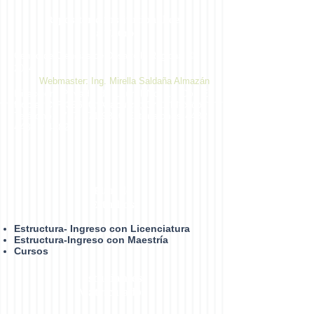
Repositorio Institucional de
la UAGro
Centro de Ciencias de Desarrollo Regional ©
2014
Webmaster: Ing. Mirella Saldaña Almazán
Dirección: Privada de Laurel No. 13 Col. El
Roble. C.P. 39640, Acapulco, Gro., México.
Teléfono:
747 471 9310
Extensiones 4432,
4433 y 4482
Plan de
Estudios
Estructura- Ingreso con Licenciatura
Estructura-Ingreso con Maestría
Cursos
Estudiantes
Matrículados