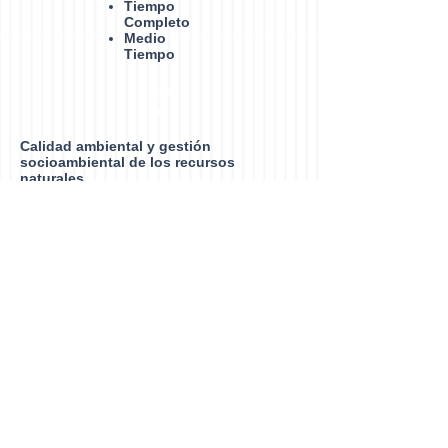
Tiempo
Completo
Medio
Tiempo
LGA
C
Calidad ambiental y gestión
socioambiental de los recursos
naturales
Vinculación
Convenios
Proyectos
Procesos
Administrativos
Convocatoria
Resultados proceso 2023
Procedimiento de admisión
Requisitos de Ingreso
Requisitos de Egreso