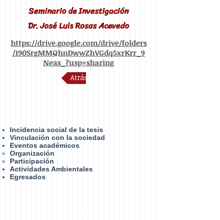
Seminario de Investigación
Dr. José Luis Rosas Acevedo
https://drive.google.com/drive/folders
/190SrgMMQhnDwwZhVGdq5xrKrr_9
Neas_?usp=sharing
Atrás
Retribución social
Incidencia social de la tesis
Vinculación con la sociedad
Eventos académicos
Organización​
Participación
Actividades Ambientales
Egresados
Bibliotecas
Virtuales