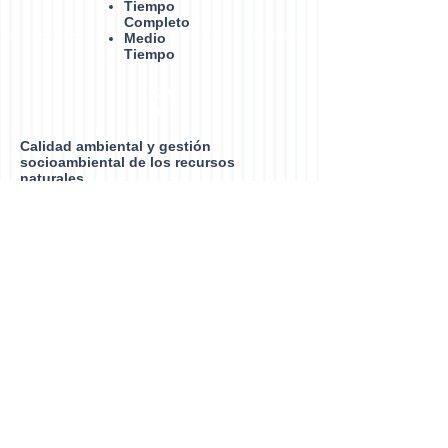
Tiempo
Completo
Medio
Tiempo
LGA
C
Calidad ambiental y gestión
socioambiental de los recursos
naturales
Vinculación
Convenios
Proyectos
Procesos
Administrativos
Convocatoria
Resultados proceso 2023
Procedimiento de admisión
Requisitos de Ingreso
Requisitos de Egreso