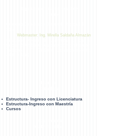
Repositorio Institucional de
la UAGro
Centro de Ciencias de Desarrollo Regional ©
2014
Webmaster: Ing. Mirella Saldaña Almazán
Dirección: Privada de Laurel No. 13 Col. El
Roble. C.P. 39640, Acapulco, Gro., México.
Teléfono:
747 471 9310
Extensiones 4432,
4433 y 4482
Plan de
Estudios
Estructura- Ingreso con Licenciatura
Estructura-Ingreso con Maestría
Cursos
Estudiantes
Matrículados