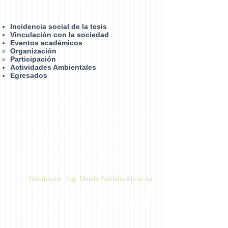
Retribución social
Incidencia social de la tesis
Vinculación con la sociedad
Eventos académicos
Organización​
Participación
Actividades Ambientales
Egresados
Bibliotecas
Virtuales
Repositorio Institucional de
la UAGro
Centro de Ciencias de Desarrollo Regional ©
2014
Webmaster: Ing. Mirella Saldaña Almazán
Dirección: Privada de Laurel No. 13 Col. El
Roble. C.P. 39640, Acapulco, Gro., México.
Teléfono:
747 471 9310
Extensiones 4432,
4433 y 4482