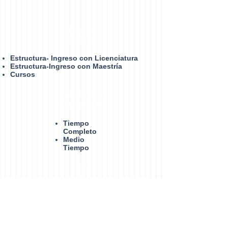
Plan de
Estudios
Estructura- Ingreso con Licenciatura
Estructura-Ingreso con Maestría
Cursos
Estudiantes
Matrículados
Tiempo
Completo
Medio
Tiempo
LGA
C
Calidad ambiental y gestión
socioambiental de los recursos
naturales